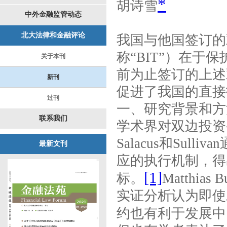
*
胡诗雪
中外金融监管动态
北大法律和金融评论
我国与他国签订的
称“
BIT
”）在于保
关于本刊
前为止签订的上述
新刊
促进了我国的直接
过刊
一、研究背景和方
联系我们
学术界对双边投资
Salacus
和
Sullivan
最新文刊
应的执行机制，得
[1]
标。
Matthias B
实证分析认为即使
约也有利于发展中