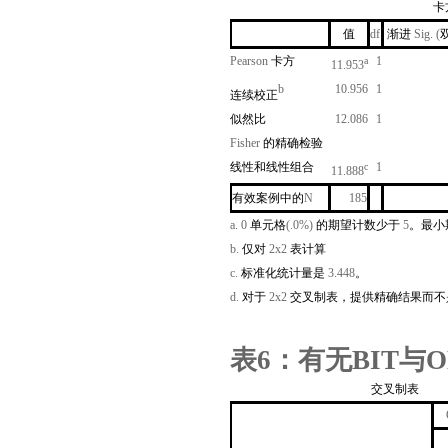
卡
值
df
渐进
Sig. (
Pearson
卡方
1
a
11.953
b
10.956
1
连续校正
似然比
12.086
1
Fisher
的精确检验
线性和线性组合
1
c
11.888
有效案例中的
N
185
a. 0
单元格
(.0%)
的期望计数少于
5
。最小
b.
仅对
2x2
表计算
c.
标准化统计量是
3.448
。
d.
对于
2x2
交叉制表，提供精确结果而不
表
6
：有无
BIT
与
O
交叉制表