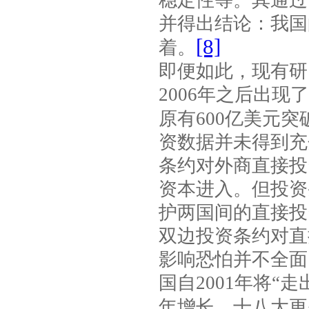
稳定性等。其通过
并得出结论：我国
[8]
着。
即便如此，现有研
2006
年之后出现了
原有
600
亿美元突
资数据并未得到充
条约对外商直接投
资本进入。但投资
护两国间的直接投
双边投资条约对直
影响恐怕并不全面
国自
2001
年将“走
年增长。十八大更