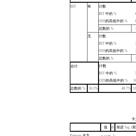
BIT
有
计数
BIT
中的
%
ODI
的高低
中的
%
总数的
%
无
计数
BIT
中的
%
ODI
的高低
中的
%
总数的
%
计数
合计
BIT
中的
%
ODI
的高低
中的
%
1
总数的
%
50.3%
49.7%
1
卡
值
df
渐进
Sig. (
Pearson
卡方
1
a