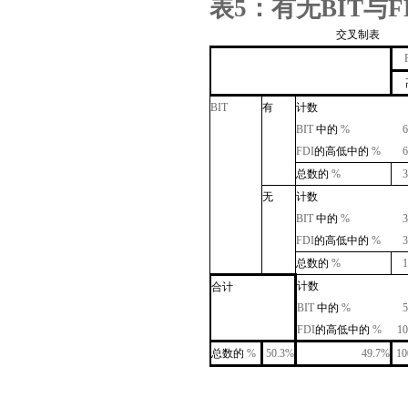
表
5
：有无
BIT
与
F
交叉制表
BIT
有
计数
BIT
中的
%
FDI
的高低
中的
%
总数的
%
无
计数
BIT
中的
%
FDI
的高低
中的
%
总数的
%
计数
合计
BIT
中的
%
FDI
的高低
中的
%
1
总数的
%
50.3%
49.7%
10