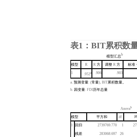
表
1
：
BIT
累积数
b
模型汇总
模型
R
R
方
调整
R
方
标准
1
.906
.903
a
.952
a.
预测变量
: (
常量
), BIT
累积数量。
b.
因变量
: FDI
历年总量
b
Anova
模型
平方和
df
1
回归
2739769.770
1
27
残差
283068.697
26