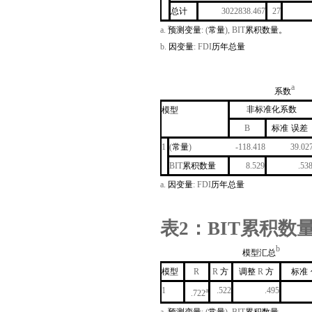
总计
3022838.467
27
a.
预测变量
: (
常量
), BIT
累积数量。
b.
因变量
: FDI
历年总量
a
系数
非标准化系数
模型
B
标准
误差
1
(
常量
)
-118.418
39.02
BIT
累积数量
8.529
.53
a.
因变量
: FDI
历年总量
表
2
：
BIT
累积数
b
模型汇总
模型
R
R
方
调整
R
方
标准
1
.522
.495
a
.722