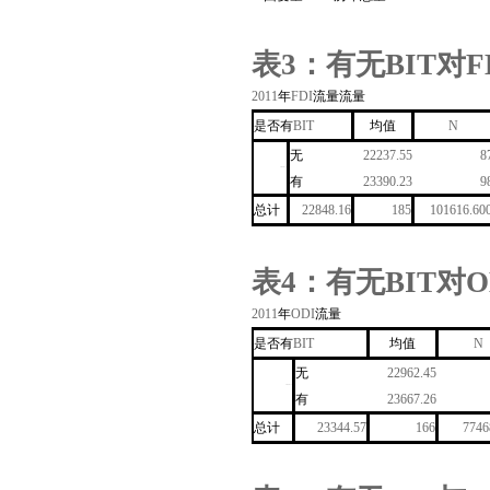
表
3
：有无
BIT
对
F
2011
年
FDI
流量流量
是否有
BIT
均值
N
无
22237.55
8
dimension1
有
23390.23
9
总计
22848.16
185
101616.60
表
4
：有无
BIT
对
O
2011
年
ODI
流量
是否有
BIT
均值
N
无
22962.45
dimension1
有
23667.26
总计
23344.57
166
7746