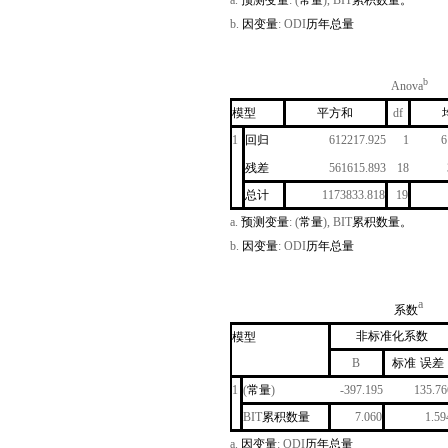
a.
预测变量
: (
常量
), BIT
累积数量。
b.
因变量
: ODI
历年总量
b
Anova
模型
平方和
df
1
回归
612217.925
1
6
残差
561615.893
18
总计
1173833.818
19
a.
预测变量
: (
常量
), BIT
累积数量。
b.
因变量
: ODI
历年总量
a
系数
非标准化系数
模型
B
标准
误差
1
(
常量
)
-397.195
135.76
BIT
累积数量
7.060
1.59
a.
因变量
: ODI
历年总量