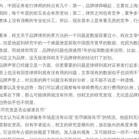
为，中国证券发行律师的特点有几个：第一，品牌律师崛起，主要在上海
期间，每个年度的前五名会有所变动；第二，律所之间也有竞争，量争多
整体上没有清晰的专业化分工。所以，现在基本上是有量无质的竞争，行
。
看来，程文关于品牌律所的界方法的一个问题是数据容量过小。程在文章
，但是他提到研究中的一个难题便是获取中国股市更早的数据。也因为数
数据。而就律所而言，品牌的问题也很难用
7
年的短期数据来说明。比如
问定义为品牌。这无疑使得程关于品牌律所的结论打了折扣。
品牌声誉已经建立是一方面。但更重要的问题是律师到底对证券发行起多
质上也没有回答律师到底有没有用的问题，文章现有的数据似乎也说明不
品牌声誉上，对后面的两个问题没有很好分析，这不能不说是一种遗憾。
重要以及变化趋势：我们可以通过观察每年律师费用占发行费用的比例，
如果在下降，那么可能律师就没有作用。但程文的研究发现，无论是品牌
趋势似乎也不明显。
劣币究竟是否会驱逐良币”
程文认为证券法律服务市场是没有出现“劣币驱除良币”的情况。他提到无
度都在变高。但有学者提出，程文的研究是横向的，放在纵向的角度来看
，它这些年占据的份额是下降的。加入纵向视角，又可能得出一些不一样