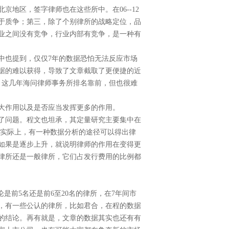
北京地区，签字律师也在这些所中。在
06--12
于质争；第三，除了个别律所的战略定位，品
业之间没有竞争，行业内部有竞争，是一种有
中也提到，仅仅
7
年的数据恐怕无法反应市场
据的难以获得，导致了文章截取了更便捷的近
，这几年海问律师事务所排名靠前，但也很难
大作用以及是否应当发挥更多的作用。
了问题。程文也坦承，其定量研究主要集中在
实际上，有一种数据分析的途径可以得出律
如果是逐步上升，就说明律师的作用在变得更
律所还是一般律所，它们占发行费用的比例都
论是前
5
名还是前
6
至
20
名的律所，在
7
年间市
，有一些公认的律所，比如君合，在程的数据
的结论。再有就是，文章的数据其实也还有有