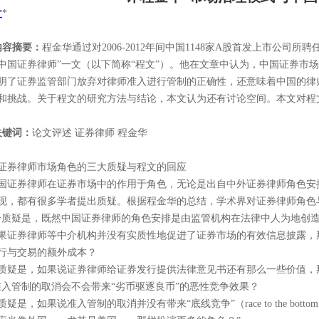
*
*
内容摘要：
程金华通过对
2006-2012
年间中国
1148
家
A
股首发上市公司所聘
中国证券律师”一文（以下简称“程文”）。他在文章中认为，中国证券市场
明了证券监管部门放弃对律师准入进行管制的正确性，还意味着中国的律师
和挑战。关于程文的研究方法与结论，本文认为还有讨论空间。本文对程
关键词：
论文评述
证券律师
程金华
证券律师市场角色的三大质疑与程文的回应
国证券律师在证券市场中的作用于角色，无论是出自中外证券律师角色安
现，都有很多学者提出质疑。根据程金华的总结，学术界对证券律师角色
个质疑是，既然中国证券律师的角色安排是由监管机构在法律中人为地创
果证券律师等中介机构并没有实质性地促进了证券市场的有效信息披露，
行与交易的额外成本？
质疑是，如果说证券律师给证券发行提供法律意见书还有那么一些价值，
准入管制的取消会不会带来“劣币驱逐良币”的恶性竞争效果？
质疑是，如果说准入管制的取消并没有带来“底线竞争”（
race to the bottom