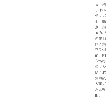
言，律
了律师
但是，
低，差
点：券
通的。
题在于
除了券
还是有
的干扰
市场的
师”。
除了
IP
注的都
方面，
意见书
的。