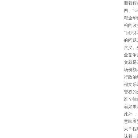
顺着程
四、“
程金华
构的改
“回到
的问题
含义。
全竞争
文就是
场份额
行政治
程文乐
管权的
谁？律
着如果
此外
，
意味着
大？程
味着一