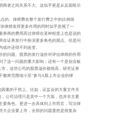
明两者之间关系不大。这似乎更是从反面暗示
观点的。律师费在整个发行费之中的比例很
主张律师发挥更多作用的同时似乎忽视了一
着券商的费用高过律师在某种程度上也是说的
师在证券发行中扮演更多角色的观点。但是问
内或许还得不到改变。
价的问题。股票的发行溢价对评估律师的作用
到了这一问题的重大影响；还有一个是创业板
上市，这些公司的股票溢价都很高，研究证券
干脆将范围缩小至“参与
A
股上市企业的律
他因素的干扰上。比如，证监会的大量文件关
估，公司治理只是其中一个方面，也并非主要
主要角色。更进一步具体到上市而言，写法律
些大企业要上市，全部的问题显然是很复杂