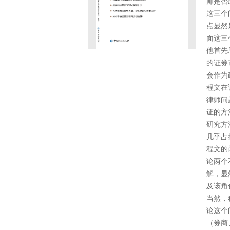
师是否
这三个
点显然
面这三
他首先
的证券
会作为
程文在
律师问
证的方
研究方
几乎占
程文的
论两个
解，显
及该角
当然，
论这个
（券商