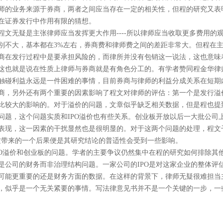
师的业务来源于券商，两者之间应当存在一定的相关性，但程的研究又表
在证券发行中作用有限的猜想。
程文无疑是主张律师应当发挥更大作用
----
所以律师应当收取更多费用的
别不大，基本都在
3%
左右，券商费和律师费之间的差距非常大。但程在
商在发行过程中是要承担风险的，而律所并没有包销这一说法，这也意味
这也就是说在性质上律师与券商就是有角色分工的。有学者赞同程金华律
触碰利益永远是一件困难的事情，目前券商与律师的利益分成关系在短期
商，另外还有两个重要的因素影响了程文对律师的评估：第一个是发行溢
比较大的影响的。对于溢价的问题，文章似乎缺乏相关数据，但是程也提
问题，这个问题实质和
IPO
溢价也有些关系。创业板开放以后一大批公司
表现，这一因素的干扰显然也是很明显的。对于这两个问题的处理，程文
这带来的一个后果便是其研究结论的普适性会受到一些影响。
O
溢价和创业板的问题。学者的主要争议仍然集中在程的研究如何排除其
是公司的财务而非治理结构问题。一家公司的
IPO
是对这家企业的整体评
可能更重要的还是财务方面的数据。在这样的背景下，律师无疑很难担当
，似乎是一个无关紧要的事情。写法律意见书并不是一个关键的一步，一