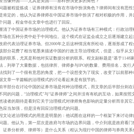
应当像外国——尤其是美国——那样扮演更多的角色？”
问题被程提炼成：证券律师有没有在市场中扮演角色？律师间有没有恶性
是肯定的，他认为证券律师在中国证券市场中扮演了相对积极的作用，并
个问题，程金华在文章中也进行了回应。
厘清了中国证券市场的治理模式。他认为证券市场有三种模式：行政治理
市场在五种分类中处于中间地位。这个模式在证监会成立之后逐渐建立起
政府代表治理证券市场。但
2000
年之后这种情况有所松动，逐渐形成了程
该部分花费了相当笔墨来描述中国的行政主导治理模式，但是，似乎从文
题的联系，尤其是和他对实证数据分析的联系。程文副标题是“基于
1148
法，列举了大量数据，包括律所、律师参与
IPO
的数量、费用排名，发行
法找到了一个很有意思的角度，把一个设想变为了现实，改变了以前那种
据文章一半篇幅的治理模式的讨论看起来是有脱节的。
前半部分在讨论中国的证券市场是何种治理模式，而文章的后半部分则在
不同的问题，“治理模式”与“证券律师”之间并没有有机的互动，如果按照
然读者的期待是看到它关于治理模式对律师角色影响的定量分析而非其它
色应当加强，但是没有回应治理模式的问题。
程文论述治理模式的用意是明显的：他试图在这样的一个框架下来讨论律
问题。他认为，第一层次是政府与市场的边界问题，中介到底是政府看门
、证券分析师、律师等）是什么关系（程认为现行中国的律师与券商关系