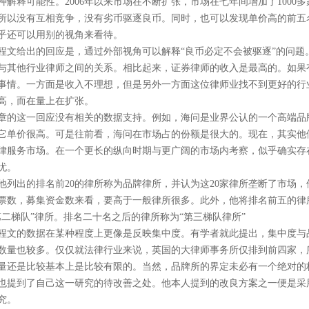
种解释可能性。
2006
年以来市场在不断扩张，市场在七年间增加了
1000
多
所以没有互相竞争，没有劣币驱逐良币。同时，也可以发现单价高的前五
乎还可以用别的视角来看待。
程文给出的回应是，通过外部视角可以解释“良币必定不会被驱逐”的问题
与其他行业律师之间的关系。相比起来，证券律师的收入是最高的。如果
事情。一方面是收入不理想，但是另外一方面这位律师业找不到更好的行
高，而在量上在扩张。
章的这一回应没有相关的数据支持。例如，海问是业界公认的一个高端品
它单价很高。可是往前看，海问在市场占的份额是很大的。现在，其实他
律服务市场。在一个更长的纵向时期与更广阔的市场内考察，似乎确实存在
忧。
他列出的排名前
20
的律所称为品牌律所，并认为这
20
家律所垄断了市场，
票数，募集资金数来看，要高于一般律所很多。此外，他将排名前五的律所
第二梯队”律所。排名二十名之后的律所称为“第三梯队律所”
程文的数据在某种程度上更像是反映集中度。有学者就此提出，集中度与
数量也较多。仅仅就法律行业来说，英国的大律师事务所仅排到前四家，
量还是比较基本上是比较有限的。当然，品牌所的界定未必有一个绝对的
也提到了自己这一研究的待改善之处。他本人提到的改良方案之一便是采
究。