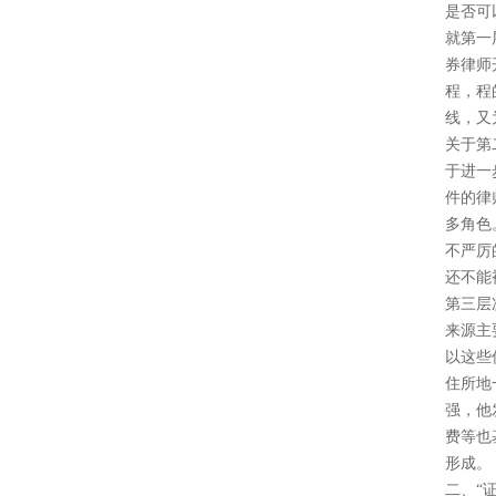
是否可
就第一
券律师
程，程
线，又
关于第
于进一
件的律
多角色
不严厉
还不能
第三层
来源主
以这些
住所地
强，他
费等也
形成。
二、“