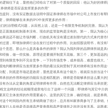
的逻辑往下走，显然他已经给出了对第一个质疑的回应：他认为好的律师
证券律师是否应该发挥更多的作用”
也提到，没有实证数据去说明中国证券律师在市场中对公司上市发行有帮
变，律师能够在未来的
IPO
中发挥更多的作用：
我们的治理模式问题，从应然上说，还是一个有限竞争机制的完善。我认
是正面激励机制基本没有。现在的监管架构是没有的。第一，我认为核心是
如果说还不能让市场判断，行政机关有没有通过差别替代的方式来代替市
的过渡，即增加律师行业在发行过程中的作用。比如招股说明书，有没有
这个意思。那么什么是具备条件的律所？我认为我列举的品牌律所就是具
和经验，做一些实验。原理还是要捅开制度天花板。第三个，更加遥远的
理到有限竞争到不完全竞争，一下到市场竞争，成本很高，难度也很大。
观地判断律师应当发挥更多作用的看法实则受制于其对律师有没有作用这
分配，到底是市场还是政府，显然是谁具有这个能力，谁就应当担当这个
师承担的作用和他的功能应当是相匹配的，律师是否能够承担这么重大的
没有办法从定量的角度证明律师有作用，自然也无法断定律师应当承担更
程文这样的结论就顺理成章地引出了这样一个问题：即律师与其它中介的
要其它主体发挥的作用需要减小。这里的其它主体，确切地说，就是券商
对这个时间段内所有主承销商做了统计，总共有
80
家券商参与了主承销。
家发行人在他是否选择高声誉券商和高声誉律所之间并没有关系。这两者