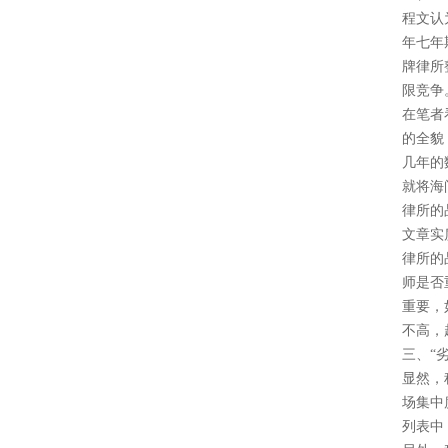
程文认
年七年
牌律所
限竞争
在笔者
的全貌
几年的
就将海
律所的
文章实
律所的
师是否
重要，
不高，
三、“
显然，
场集中
列表中