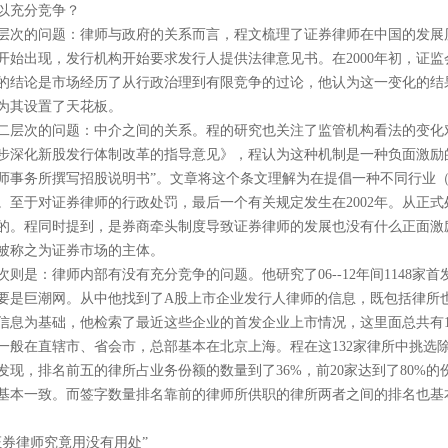
以充分竞争？
层次的问题：律师与政府的关系而言，程文梳理了证券律师在中国的发展
开始出现，发行机构开始要求发行人提供法律意见书。在
2000
年初，证监
的结论是市场经历了从行政治理到有限竞争的过论，他认为这一变化的结
为其设置了天花板。
二层次的问题：中介之间的关系。程的研究也关注了监管机构看法的变化
步深化新股发行体制改革的指导意见》，程认为这种机制是一种负面激励
师事务所撰写招股说明书”。文章将这个条文理解为在提倡一种不同行业
。至于对证券律师的行政处罚，最后一个有关规定发生在
2002
年。从正式
的。程同时提到，是券商牵头制度导致证券律师的发展也没有什么正面激
被称之为证券市场的主体。
次则是：律师内部有没有充分竞争的问题。他研究了
06--12
年间
1148
家首
要是巨潮网。从中他找到了
A
股上市企业发行人律师的信息，既包括律所
信息为基础，他检索了最近这些企业的首发企业上市情况，这里面总共有
一般在直辖市、省会市，总部基本在北京上海。程在这
132
家律所中挑选
发现，排名前五的律所占业务份额的数量到了
36%
，前
20
家达到了
80%
的
基本一致。而签字数量排名靠前的律师所供职的律所两者之间的排名也基
证券律师究竟用没有用处”