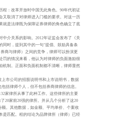
历程：改革开放时中国无此角色。
90
年代初证
会又取消了对律师进入门槛的要求。对这一历
果就是法律既为保障证券律师的角色确立了底
对中介关系的影响。
2012
年证监会发布了《关
的同时，提到其中的一句“提倡、鼓励具备条
（券商与律师）之间的竞争，律师可以扮演更
处罚的情况来看，他认为对律师的负面激励很
励机制。正面和负面机制都不清晰，律师显然
发上市公司的招股说明书和上市说明书，数据
也包括律师个人，但不包括券商律师的信息。
132
家律所从事了此种工作。这些律所的主要
除了
20
家前
20
强的律所。并从几个分析了这
20
份额。其他数据，如金额、平均单价、个案收
本是匹配。程的结论为品牌律所（律师）已经