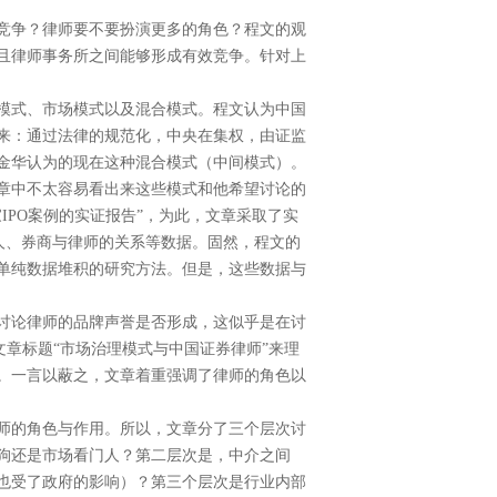
竞争？律师要不要扮演更多的角色？程文的观
且律师事务所之间能够形成有效竞争。针对上
模式、市场模式以及混合模式。程文认为中国
来：通过法律的规范化，中央在集权，由证监
金华认为的现在这种混合模式（中间模式）。
章中不太容易看出来这些模式和他希望讨论的
家
IPO
案例的实证报告”，为此，文章采取了实
人、券商与律师的关系等数据。固然，程文的
单纯数据堆积的研究方法。但是，这些数据与
讨论律师的品牌声誉是否形成，这似乎是在讨
文章标题“市场治理模式与中国证券律师”来理
。一言以蔽之，文章着重强调了律师的角色以
师的角色与作用。所以，文章分了三个层次讨
狗还是市场看门人？第二层次是，中介之间
也受了政府的影响）？第三个层次是行业内部