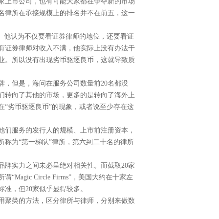
家上市公司，也有可能大家都在争夺新的市场
名律所在承接规模上的排名并不在前五，这一
。他认为不仅要看证券律师的地位，还要看证
有证券律师对收入不满，他实际上没有办法干
业。所以没有出现劣币驱逐良币，这就导致质
牌，但是，海问在服务公司数量前
20
名都没
们转向了其他的市场，更多的是转向了海外上
“劣币驱逐良币”的现象，或者说至少存在这
他们服务的发行人的规模、上市前注册资本，
称为“第一梯队”律所，第六到二十名的律所
品牌实力之间未必呈绝对相关性。而截取
20
家
所谓“
Magic Circle Firms
”，美国大约在十家左
标准，但
20
家似乎显得较多。
用聚类的方法，区分律所与律师，分别来做数