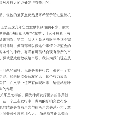
是对发行人的证券发行有作用的。
助。但他的落脚点仍然是寄希望于通过监管机
为证监会这几年负面激励机制做的不少，更大
提高“法律意见书”的权重，让它变得真正有
场来判断。第二，我认为是从有限竞争到不完
可能律所、券商都可以做这个事情？证监会的
备条件的律所。有没有可能结合现有律所的市
步骤就是政府放权给市场。我认为我们现在从
”
一问题的回答。无论是哪种模式，都有一个监
功能。如果证监会放权的话，这个权力放给
责任，在文章中还没有体现出来。这也就意味
大的作用。
关系是怎样的。因为律师发挥更多的作用就
。在一个上市发行中，券商的影响究竟有多
他的结论是券商声誉与律所声誉关系不大，意
之间关联性没有那么大。
虽然就常识认知而