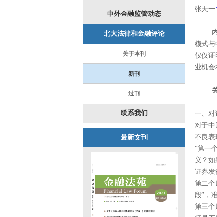
张天一
中外金融监管动态
北大法律和金融评论
模式与
关于本刊
仅仅证
业机会
新刊
过刊
联系我们
一、对
对于中
不良表
最新文刊
“第一
义？如
证券发
第二个
段”，
第三个