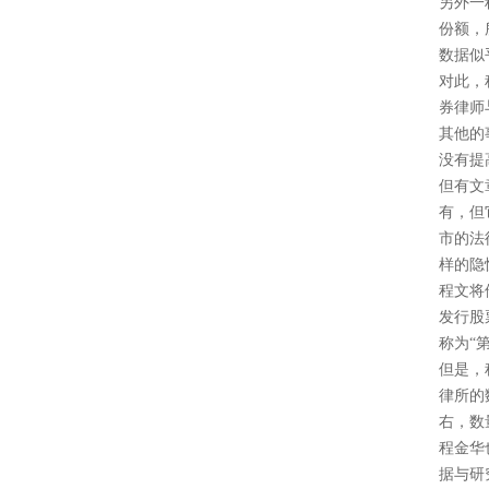
另外一
份额，
数据似
对此，
券律师
其他的
没有提
但有文
有，但
市的法
样的隐
程文将
发行股
称为“
但是，
律所的
右，数
程金华
据与研