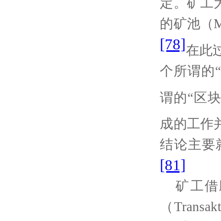
定。矿工
的矿池（
M
[78]
在此
个所谓的“
谓的
“
区
成的工作
结论主要
[81]
矿工借
（
Transak