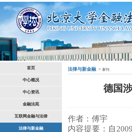
首页
法律与新金融
>
新刊
中心概况
德国
中心资讯
金融法苑
互联网金融与法律
作
者
：
傅宇
内容提要
：
自20
法律与新金融