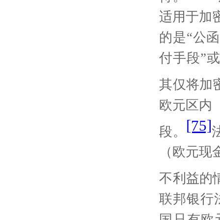
适用于加
的是“公
付手段
”
其仅将加
欧元区内
[75]
段。
（欧元现
不利益的
联邦银行
国只有欧