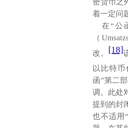
密货币之
着一定问
在“公
（
Umsatzs
[18]
改。
以比特币
函
”
第二部
调。此处
提到的封
也不适用