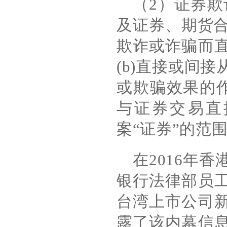
（
2
）证券欺
及证券、期货
欺诈或诈骗而
(b)
直接或间接
或欺骗效果的
与证券交易直
案
“
证券
”
的范
在
2016
年香
银行法律部员
台湾上市公司
露了该内幕信