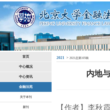
首页
2021
>
2021总第105辑
中心概况
内地
中心资讯
金融法苑
关于本刊
【
作者
】
李秋
新刊