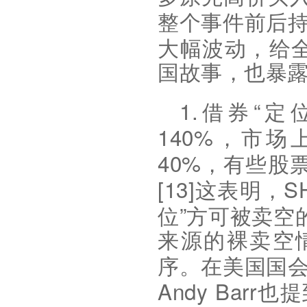
整个事件前后
大幅波动，给
国故事，也暴
1.
“
借券
定
140%
，市场
40%
，有些股
[13]
S
这表明，
”
位
方可被卖空
来源的裸卖空
序。在美国国
Andy Barr
也提