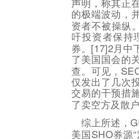
声明，称其正
的极端波动，
资者不被操纵
吁投资者保持
[17]2
券。
月中
了美国国会的
SE
查。可见，
仅发出了几次
交易的干预措
了卖空方及散
G
综上所述，
SHO
“
美国
券源