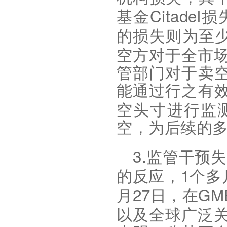
Citadel
基金
损
的损失则为至
空方对于全市
管部门对于卖
能通过行之有
空头寸进行监
空，为后续的
3.
监管干预失
1
的反应，
个多
27
GM
月
日，在
以及全球广泛