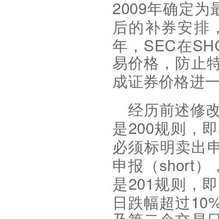
2009
年确定为
后的补券安排
SEC
SH
年，
在
易价格，防止
成证券价格进
经历前述修
200
是
规则，即
必须标明卖出
short
申报（
）
201
是
规则，即
10
日跌幅超过