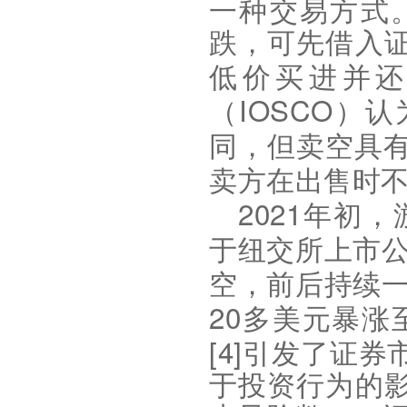
一种交易方式
跌，可先借入
低价买进并
IOSCO
（
）认
同，但卖空具
卖方在出售时
2021
年初，
于纽交所上市
空，前后持续
20
多美元暴涨
[4]
引发了证券
于投资行为的