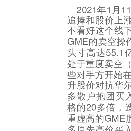
2021
1
1
年
月
追捧和股价上
不看好这个线
GME
的卖空操
55.1
头寸高达
处于重度卖空
些对手方开始
升股价对抗华
多散户抱团买
20
格的
多倍，
GME
重虚高的
多原先高价买