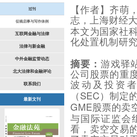
【
作者
】
齐萌
过刊
志
，
上海财经
征稿启事与写作体例
本文为国家社
互联网金融与法律
化处置机制研
法律与新金融
中外金融监管动态
摘要：
游戏驿
北大法律和金融评论
公司股票的重
波动及投资
联系我们
SEC
（
）制定
最新文刊
GME
股票的卖
与国际证监会
看，卖空交易