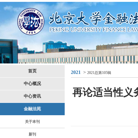
首页
2021
>
2021总第105辑
中心概况
再论适当性义
中心资讯
金融法苑
关于本刊
新刊