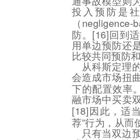
通事故模型则
投入预防是
negligence-
（
[16]
防。
回到适
用单边预防还
比较共同预防
从科斯定理
会造成市场扭
下的配置效率
融市场中买卖
[18]
因此，适
”
荐
行为，从而
只有当双边