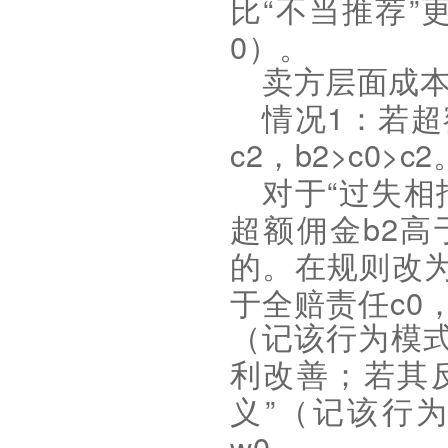
“
”
比
不当推荐
0
）
。
卖方层面成
1
情况
：若超
c2
b2>c0>c2
，
“
对于
过失相
b2
超额佣金
高
的。在规则改
c0
于全赔责任
（记该行为模
利改善；若其
”
义
（记该行为
w0