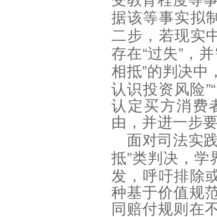
受教育程度等
据该等事实拟
二步，若现实
“
”
存在
过失
，并
”
相抵
的判决中
”“
认识投资风险
认定买方消费
由，并进一步
面对司法实
”
抵
类判决，学
发，呼吁排除
种基于价值规
同赔付规则在