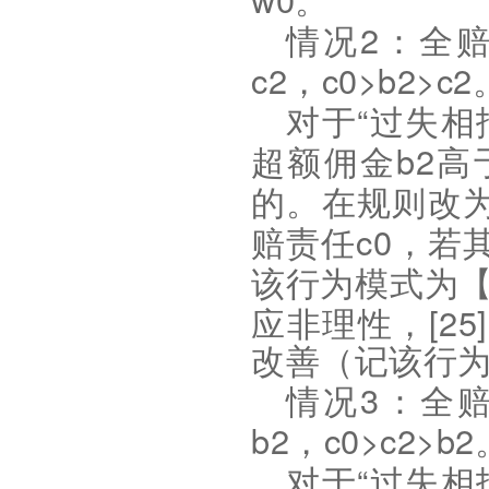
。
2
情况
：全
c2
c0>b2>c2
，
“
对于
过失相
b2
超额佣金
高
的。在规则改
c0
赔责任
，若
该行为模式为
[25]
应非理性，
改善（记该行
3
情况
：全
b2
c0>c2>b2
，
“
对于
过失相