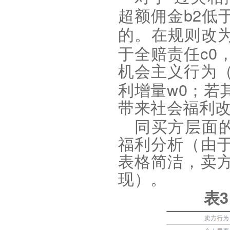
b2
超额佣金
低
的。在规则改
c0
于全赔责任
机会主义行为
w0
利增量
；若
带来社会福利
同买方层面
福利分析（由
表格简洁，卖
现）
。
表