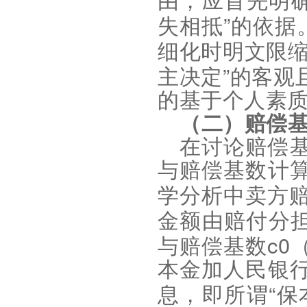
由，应首先明
”
失相抵
的依据
细化时明文限
”
主决定
的客观
的基于个人素
（二）赔偿
在讨论赔偿
与赔偿基数计
学分析中卖方
金额由赔付分
c0
与赔偿基数
本金加人民银
“
息，即所谓
保