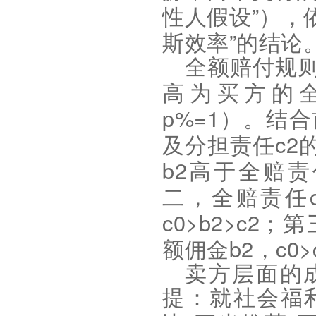
”
性人假设
），
”
斯效率
的结论
全额赔付规
高为买方的
p%=1
）。结合
c2
及分担责任
b2
高于全赔责
二，全赔责任
c0>b2>c2
；第
b2
c0>
额佣金
，
卖方层面的
提：就社会福