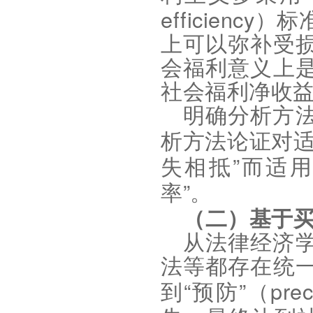
efficiency
）标
上可以弥补受
会福利意义上
社会福利净收
明确分析方
析方法论证对
”
失相抵
而适
”
率
。
（二）基于
从法律经济
法等都存在统
“
”
prec
到
预防
（