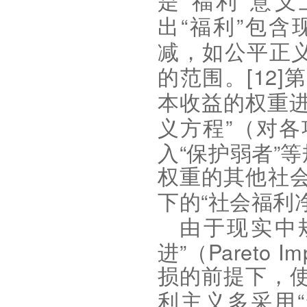
“
”
是
福利
意义
“
”
出
福利
包含
减，如公平正
[12]
的范围。
第
本收益的权重
”
义方程
（对各
“
”
入
保护弱者
等
权重的其他社
“
下的
社会福利
由于现实中
”
Pareto Im
进
（
损的前提下，
“
利主义多采用