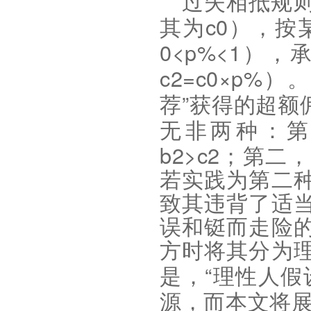
过失相抵规
c0
其为
），按
0<p%<1
），
c2=c0×p%
）。
”
荐
获得的超额
无非两种：
b2>c2
；第二
若实践为第二
致其违背了适
误和铤而走险
方时将其分为
“
是，
理性人假
源，而本文将