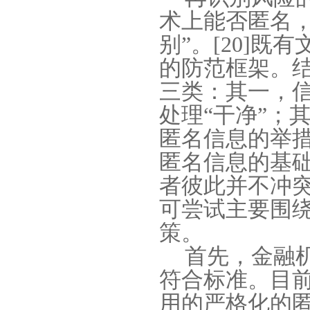
术上能否匿名
别
”
。
[20]
既有
的防范框架。
三类：其一，
处理
“
干净
”
；
匿名信息的举
匿名信息的基
者彼此并不冲
可尝试主要围
策。
首先，金融
符合标准。目
用的严格化的