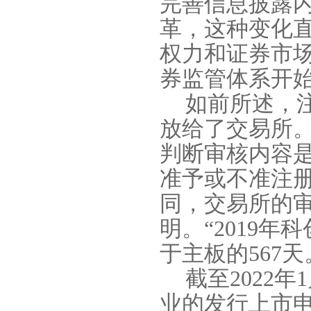
完善信息披露
革，这种变化
权力和证券市
券监管体系开
如前所述，
放给了交易所
判断审核内容
准予或不准注
同，交易所的
明。“
2019
年科
于主板的
567
天
截至
2022
年
1
业的发行上市