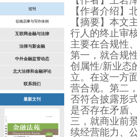
【作者】王岩
【作者介绍】
过刊
【摘要】本文
征稿启事与写作体例
行人的终止审
互联网金融与法律
主要在合规性
法律与新金融
第一，就合规
中外金融监管动态
创属性
/
新业态
北大法律和金融评论
立。在这一方
联系我们
营合规。第二
否符合披露形
最新文刊
是否存在矛盾
三，就商业前
续经营能力、