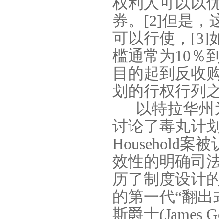
权利人可以以
券。
[2]
但是，
可以行使，
[3]
槛通常为
10
％
目的起到反收
划的行权行列
以特拉华州
讨论了毒丸计
Household
案被
效性的明确司
历了制度设计
的第一代“翻出
斯爵士
(James G