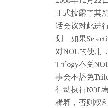
2008
年
12
月
22
正式披露了其
话会议对此进
划，如果
Selecti
对
NOL
的使用
Trilogy
不受
NO
事会不豁免
Tril
行动执行
NOL
稀释，否则权利