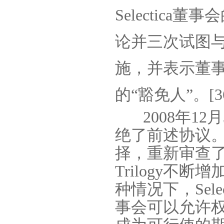
Selectica
董事会
论并三次试图
施，并表示董
的“豁免人”。
[3
2008
年
12
月
绝了前述协议
择，重新审查
Trilogy
不断增
种情况下，
Sele
事会可以允许权