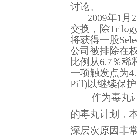
讨论。
2009
年
1
月
2
交换，除
Trilog
将获得一股
Sele
公司被排除在
比例从
6.7
％稀
一项触发点为
4
Pill)
以继续保护
作为毒丸
的毒丸计划，
深层次原因非