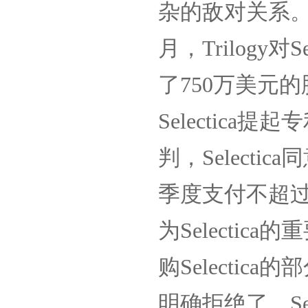
杂的敌对关系
月，
Trilogy
对
Se
了
750
万美元的
Selectica
提起专
判，
Selectica
同
季度支付不超
为
Selectica
的重
购
Selectica
的部
明确拒绝了。
Se