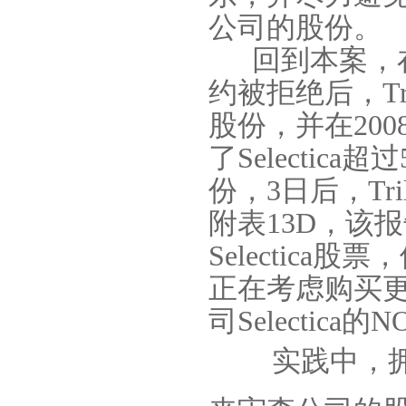
公司的股份。
回到本案，
约被拒绝后，
T
股份，并在
200
了
Selectica
超过
份，
3
日后，
Tri
附表
13D
，该报
Selectica
股票，
正在考虑购买
司
Selectica
的
N
实践中，