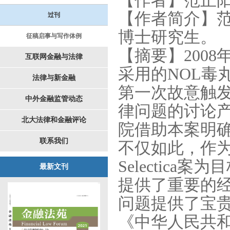
【作者】范正
【作者简介】
过刊
博士研究生。
征稿启事与写作体例
【摘要】
2008
互联网金融与法律
采用的
NOL
毒
法律与新金融
第一次故意触
中外金融监管动态
律问题的讨论
北大法律和金融评论
院借助本案明
联系我们
不仅如此，作
Selectica
案为目
最新文刊
提供了重要的
问题提供了宝
《中华人民共