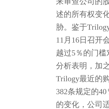
来审查公司的
述的所有权变
胁。鉴于
Trilog
11
月
16
日召开
越过
5
％的门槛
分析表明，加
Trilogy
最近的
382
条规定的
40
的变化，公司