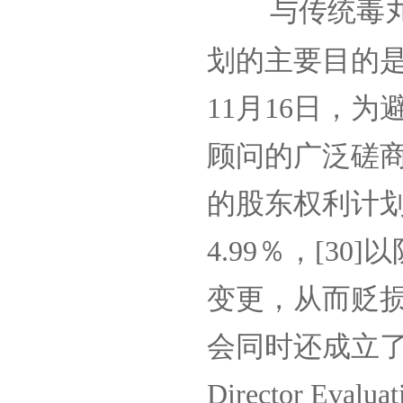
与传统毒
划的主要目的
11
月
16
日，为
顾问的广泛磋
的股东权利计
4.99
％，
[30]
以
变更，从而贬
会同时还成立
Director Evalua