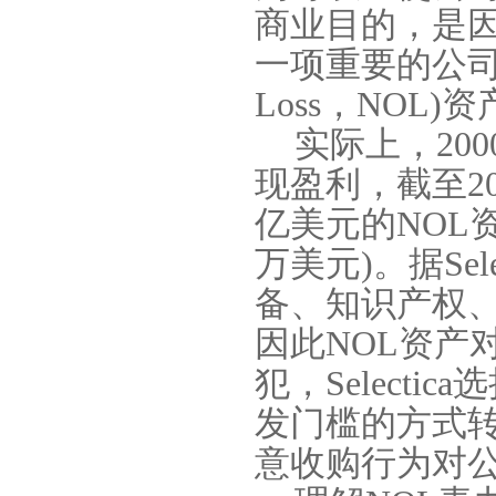
商业目的，是
一项重要的公
Loss
，
NOL)
资
实际上，
200
现盈利，截至
2
亿美元的
NOL
万美元
)
。据
Sel
备、知识产权
因此
NOL
资产
犯，
Selectica
选
发门槛的方式
意收购行为对