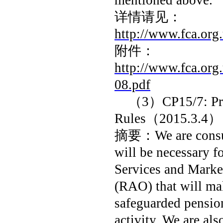
mentioned above.
详情请见：
http://www.fca.org
附件：
http://www.fca.org
08.pdf
（
3
）
CP15/7: Pr
Rules
（
2015.3.4
）
摘要：
We are cons
will be necessary 
Services and Marke
(RAO) that will mak
safeguarded pension
activity. We are al