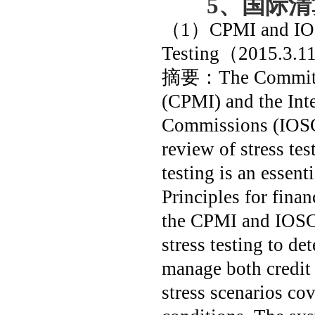
5
、
国际清
（
1
）
CPMI and IO
Testing
（
2015.3.1
摘要：
The Committ
(CPMI) and the Inte
Commissions (IOSCO
review of stress tes
testing is an esse
Principles for fina
the CPMI and IOSCO
stress testing to de
manage both credit 
stress scenarios co