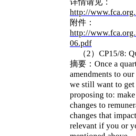
详情请见：
http://www.fca.org
附件：
http://www.fca.org
06.pdf
（
2
）
CP15/8: Qu
摘要：
Once a quar
amendments to our 
we still want to ge
proposing to: mak
changes to remuner
changes that impac
relevant if you or y