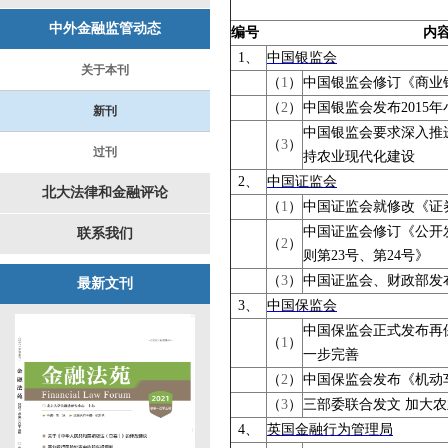
中外金融监管动态
编号
内
1
、
中国银监会
关于本刊
（
1
）
中国银监会修订《商业
（
2
）
中国银监会发布
2015
年
新刊
中国银监会要求深入推
（
3
）
过刊
持农业现代化建设
2
、
中国证监会
北大法律和金融评论
（
1
）
中国证监会就修改《证
中国证监会修订《公开
联系我们
（
2
）
则第
23
号、第
24
号》
（
3
）
中国证监会、财政部发
最新文刊
3
、
中国保监会
中国保监会正式发布再
（
1
）
一步完善
（
2
）
中国保监会发布《机动
（
3
）
三部委联合发文
加大农
4
、
英国金融行为管理局