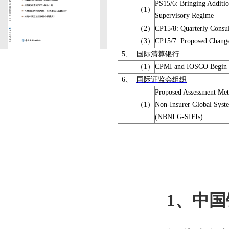
PS15/6: Bringing Additio
（
1
）
Supervisory Regime
（
2
）
CP15/8: Quarterly Consul
（
3
）
CP15/7: Proposed Change
5
、
国际清算银行
（
1
）
CPMI and IOSCO Begin R
6
、
国际证监会组织
Proposed Assessment Met
（
1
）
Non-Insurer Global System
(NBNI G-SIFIs)
1
、
中国