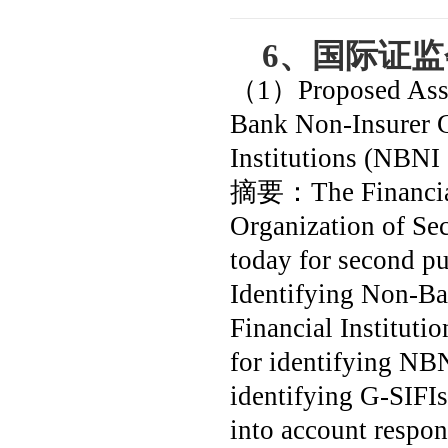
6
、
国际证监
（
1
）
Proposed Ass
Bank Non-Insurer G
Institutions (NBNI
摘要：
The Financia
Organization of Se
today for second p
Identifying Non-Ba
Financial Institut
for identifying NB
identifying G-SIFIs
into account respon