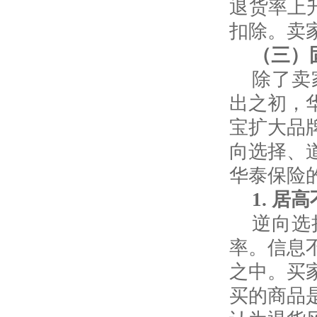
退货率上
扣除。卖
（三）
除了卖
出之初，
宝扩大品
向选择、
华泰保险
1.
居高
逆向选
率。信息
之中。买
买的商品