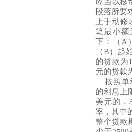
应当以移
段落所要
上手动修
笔最小额
下：（
A
（
B
）起
的贷款为
元的贷款
按照单
的利息上
美元的，
率，其中
整个贷款
少于
2500