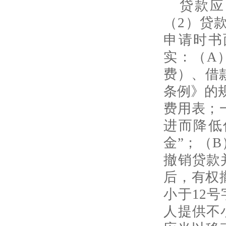
贷款应
（
2
）贷
申请时书
实：（
A
费）、借
条例》的
费用表；
进而降低
金”；（
B
撤销贷款
后，有权
小于
12
号
人提供不