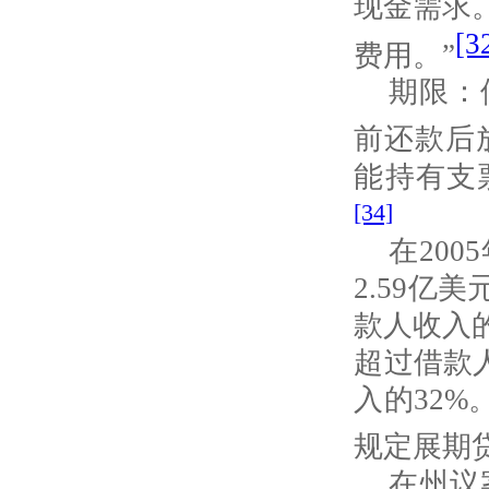
现金需求
[3
费用。
”
期限：
前还款后
能持有支
[34]
在
2005
2.59
亿美
款人收入
超过借款
入的
32%
规定展期
在州议