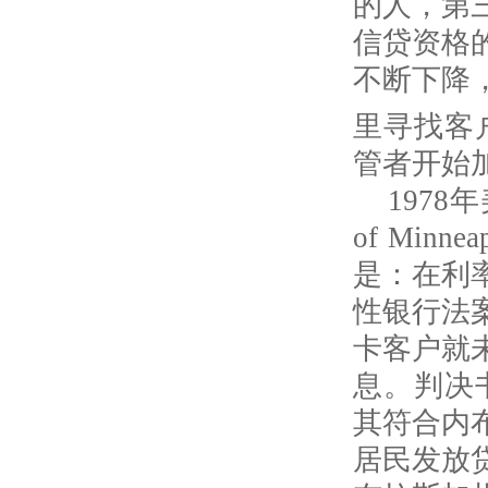
的人，第
信贷资格
不断下降
里寻找客
管者开始
1978
年
of Minneap
是：在利
性银行法
卡客户就
息。判决
其符合内
居民发放