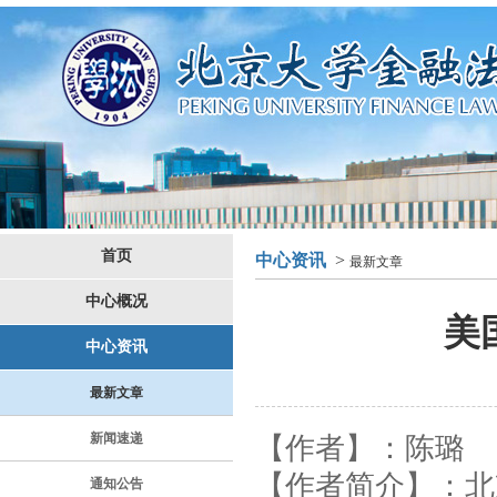
首页
中心资讯
>
最新文章
中心概况
美
中心资讯
最新文章
新闻速递
【
作者
】
：陈璐
【
作者简介
】
：
北
通知公告