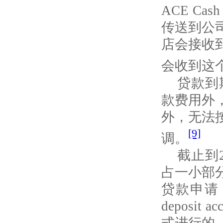
ACE Cash 
传送到公
店会接收
会收到这
贷款到
款费用外
外，无法
[9]
调。
截止到
占一小部
贷款申请
deposit ac
式进行的