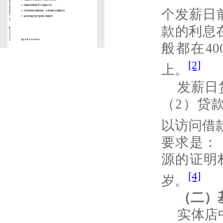
个发薪日
款的利息
般都在
40
[2]
上。
发薪日
（
2
）贷
以访问借
要求是：
源的证明
[4]
岁。
（二）
实体店