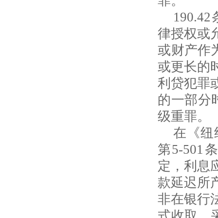
罪。
190.42
律授权或
或财产作
或更长的
利贷犯罪
的一部分
级重罪。
在《纽
第
5-501
条
定，利息
款延迟所
非在银行
式收取、