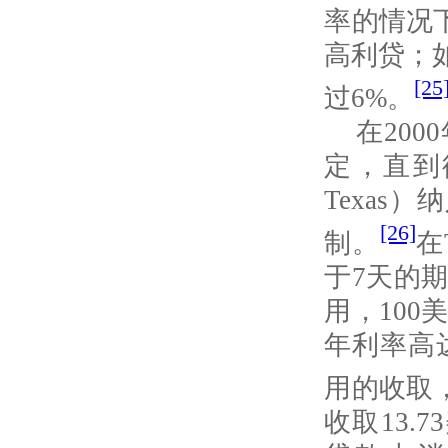
率的情况
高利贷；
[25
过
6%
。
在
2000
定，直到
Texas
）纳
[26]
制。
在
于
7
天的
用，
100
美
年利率高
用的收取
收取
13.73