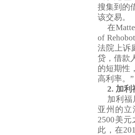
搜集到的
该交易。
在
Matte
of Rehobo
法院上诉
贷，借款
的短期性
高利率。”
2.
加利
加利福
亚州的立
2500
美元
此，在
20