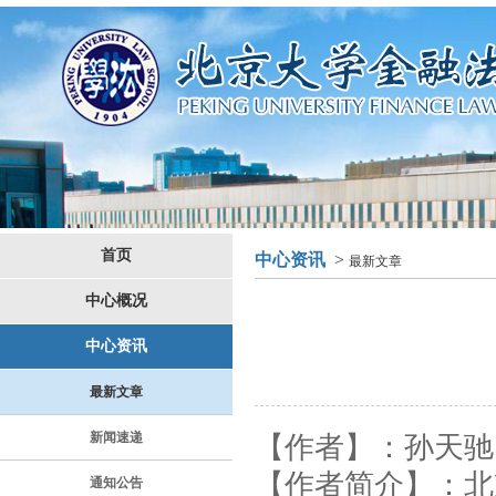
首页
中心资讯
>
最新文章
中心概况
中心资讯
最新文章
新闻速递
【
作者
】
：
孙天驰
【
作者简介
】
：
北
通知公告