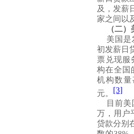
及，发薪
家之间以
（二）
美国是
初发薪日
票兑现服
构在全国
机构数量
[3]
元。
目前美
万，用户
贷款分别
数的
38%