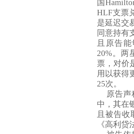
国Hami
HLF支
是延迟交
同意持有
且原告能
20%。
票，对价
用以获得
25次。
原告声
中，其在
且被告收
《高利贷法