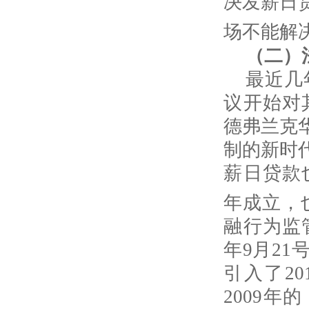
决发薪日
场不能解
（二）
最近几
议开始对
德弗兰克
制的新时
薪日贷款
年成立，
融行为监
年
9
月
21
引入了
20
2009
年的