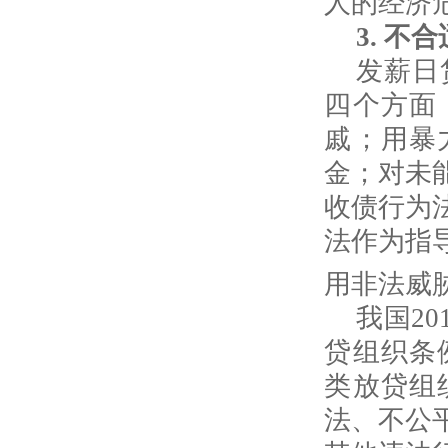
人的经济
3.
不合
发薪日
四个方面
戚；用暴
金；对未
收债行为
法作为指
用非法威
我国
20
贷组织条
类放贷组
法、不公