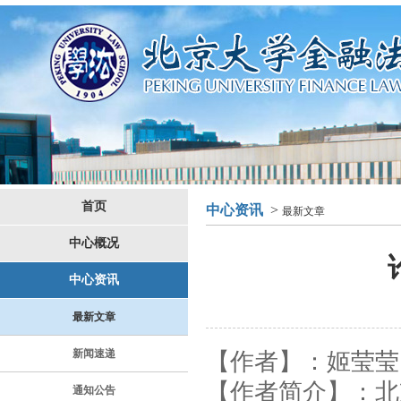
首页
中心资讯
>
最新文章
中心概况
中心资讯
最新文章
新闻速递
【
作者
】
：姬莹莹
【
作者简介
】
：
北
通知公告