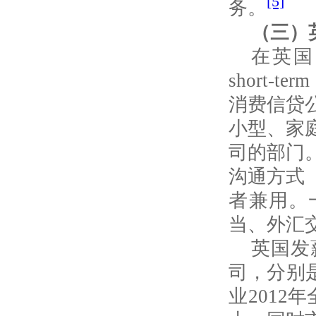
[5]
务。
（三）
在英国
short-term 
消费信贷
小型、家
司的部门
沟通方式
者兼用。
当、外汇
英国发
司，分别
业
2012
年