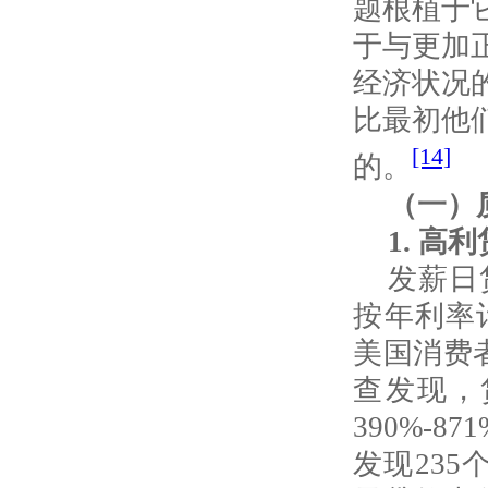
题根植于
于与更加
经济状况
比最初他
[14]
的。
（一）
1.
高利
发薪日
按年利率
美国消费
查发现，
390%-871
发现
235