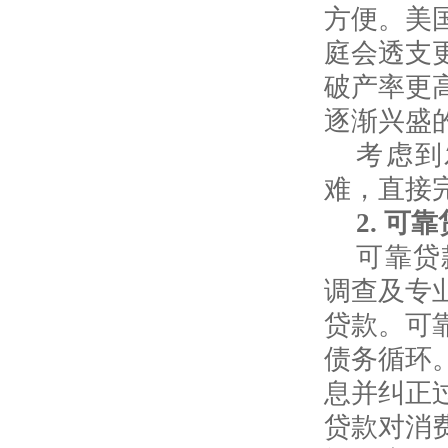
方便。美
庭会透支
破产率更
逐渐兴盛
考虑到
难，直接
2.
可靠
可靠贷
调查及专
贷款。可
债务循环
息并纠正
贷款对消