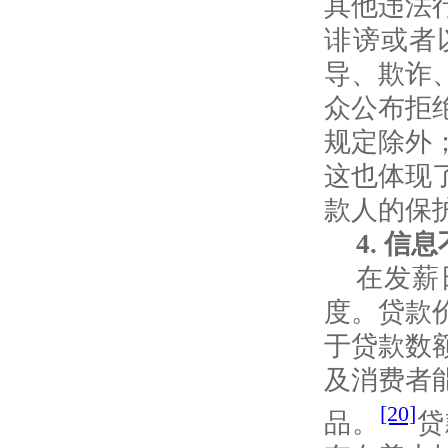
其他违法
诽谤或者
导、欺诈
众公布拒
规定除外
这也体现
款人的保
4.
信息
在发薪
度。贷款
于贷款数
及消费者
[20]
品。
贷