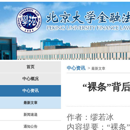
首页
中心资讯
>
最新文章
中心概况
“裸条”背
中心资讯
最新文章
新闻速递
作
者
：
缪若冰
内容提要
：
“裸条
通知公告