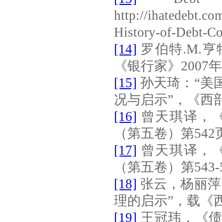
http://ihatedebt.c
History-of-Debt-Co
[14]
罗伯特
.M.
亨
《银行家》
2007
年
[15]
孙天琦：“美
况与启示”，《西
[16]
曾天琪译，
（第五卷）第
542
[17]
曾天琪译，
（第五卷）第
543-
[18]
张云，杨丽萍
理的启示”，载《
[19]
王冠玮，《