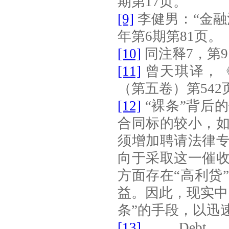
期第
17
页。
[9]
李健男：“金
年第
6
期第
81
页。
[10]
同注释
7
，第
9
[11]
曾天琪译，
（第五卷）第
542
[12]
“裸条”背后
合同标的较小，
须增加聘请法律
向于采取这一催
方面存在“高利贷
益。因此，现实中
条”的手段，以迅
[13]
Debt Co