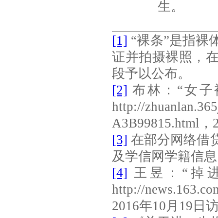
生。
[1]
“裸条”是指
证并拍摄裸照，
段予以公布。
[2]
布林：“女子
http://zhuanlan.3
A3B99815.html
，
[3]
在部分网络借
及学信网学籍信息
[4]
王昱：“掉
http://news.163.
2016
年
10
月
19
日