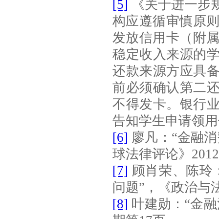
[5]
《关于进一步
构应遵循审慎原
发放信用卡（附
稳定收入来源的
还款来源方应具
前必须确认第二
不得发卡。银行
告知学生申请领用
[6]
廖凡：“金融
球法律评论》
2012
[7]
顾肖荣、陈玲
问题”，《政治与
[8]
叶建勋：“金